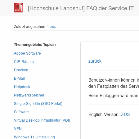
[Hochschule Landshut] FAQ der Service IT
Zuletzt angesehen
zds
Themengebiete/ Topics:
Adobe Software
zurück
CIP-Räume
Drucken
E-Mail
Benutzer/-innen können 
den Festplatten des Serve
Helpdesk
Beim Einloggen wird man 
Netzwerkspeicher
Single-Sign-On (SSO-Portal)
Software
English Verison:
ZDS
Virtual Desktop Infrastruktur (VDI)
VPN
Windows 11 Umstellung