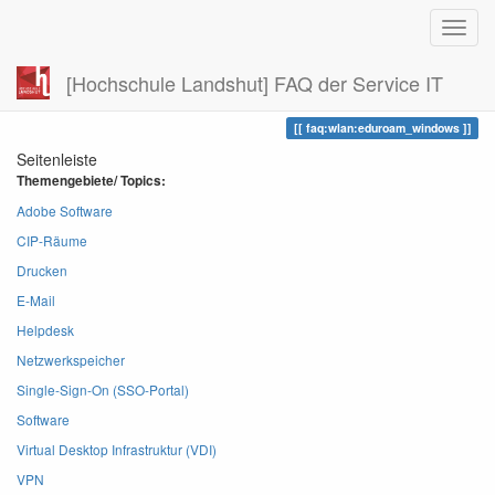
[Hochschule Landshut] FAQ der Service IT
Zuletzt angesehen
eduroam_windows
faq:wlan:eduroam_windows
Seitenleiste
Themengebiete/ Topics:
Adobe Software
CIP-Räume
Drucken
E-Mail
Helpdesk
Netzwerkspeicher
Single-Sign-On (SSO-Portal)
Software
Virtual Desktop Infrastruktur (VDI)
VPN