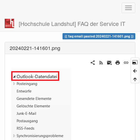
[Hochschule Landshut] FAQ der Service IT
Zuletzt angesehen
faq:email:pasted:20240221-141601.png
20240221-141601.png