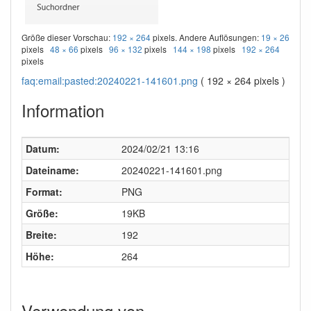
Größe dieser Vorschau:
192 × 264
pixels. Andere Auflösungen:
19 × 26
pixels
48 × 66
pixels
96 × 132
pixels
144 × 198
pixels
192 × 264
pixels
faq:email:pasted:20240221-141601.png
( 192 × 264 pixels )
Information
Datum:
2024/02/21 13:16
Dateiname:
20240221-141601.png
Format:
PNG
Größe:
19KB
Breite:
192
Höhe:
264
Verwendung von