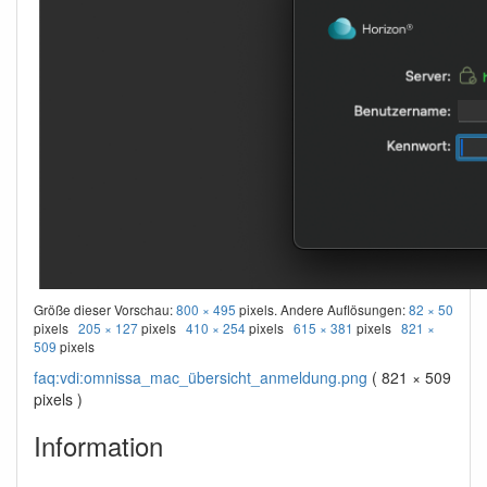
Größe dieser Vorschau:
800 × 495
pixels. Andere Auflösungen:
82 × 50
pixels
205 × 127
pixels
410 × 254
pixels
615 × 381
pixels
821 ×
509
pixels
faq:vdi:omnissa_mac_übersicht_anmeldung.png
( 821 × 509
pixels )
Information