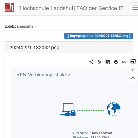
[Hochschule Landshut] FAQ der Service IT
Zuletzt angesehen
faq:vpn:pasted:20240221-132032.png
20240221-132032.png