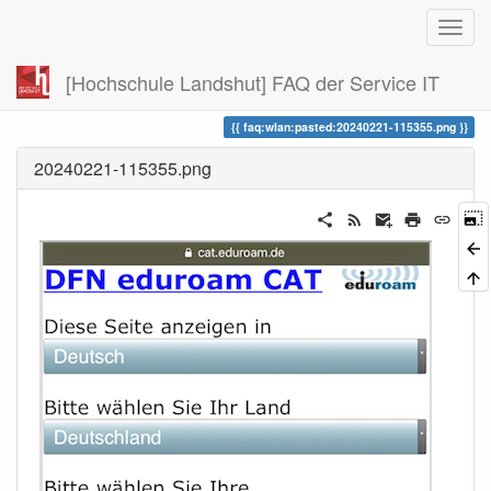
[Hochschule Landshut] FAQ der Service IT
Zuletzt angesehen
faq:wlan:pasted:20240221-115355.png
20240221-115355.png