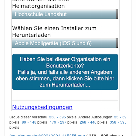
Größe dieser Vorschau:
358 × 595
pixels. Andere Auflösungen:
35 × 59
pixels
89 × 148
pixels
179 × 297
pixels
268 × 446
pixels
358 × 595
pixels
faq:wlan:pasted:20240221-115355.png
( 358 × 595 pixels )