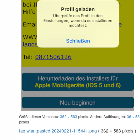
Größe dieser Vorschau:
362 × 583
pixels. Andere Auflösungen:
36 × 58
pixels
faq:wlan:pasted:20240221-115441.png
( 362 × 583 pixels )