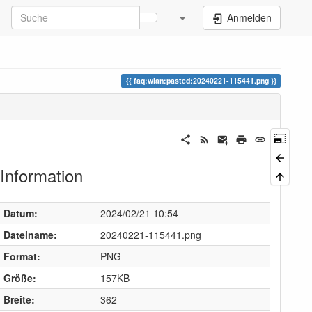
Anmelden
faq:wlan:pasted:20240221-115441.png
Information
Datum:
2024/02/21 10:54
Dateiname:
20240221-115441.png
Format:
PNG
Größe:
157KB
Breite:
362