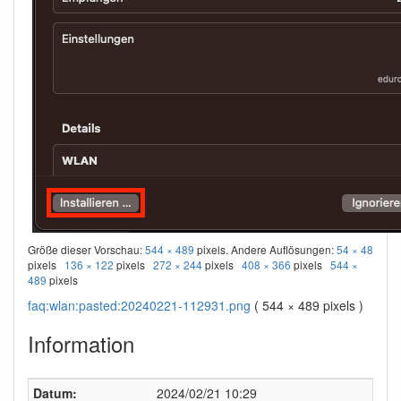
Größe dieser Vorschau:
544 × 489
pixels. Andere Auflösungen:
54 × 48
pixels
136 × 122
pixels
272 × 244
pixels
408 × 366
pixels
544 ×
489
pixels
faq:wlan:pasted:20240221-112931.png
( 544 × 489 pixels )
Information
Datum:
2024/02/21 10:29