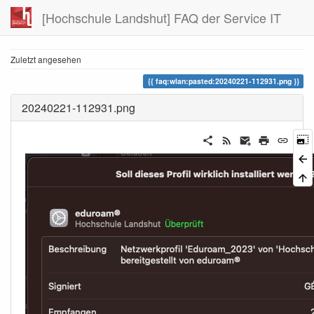
[Hochschule Landshut] FAQ der Service IT
Zuletzt angesehen
faq:wlan:pasted:20240221-112931.png
20240221-112931.png