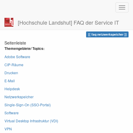
[Hochschule Landshut] FAQ der Service IT
Zuletzt angesehen
netzwerkspeicher
faq:netzwerkspeicher
Seitenleiste
Themengebiete/ Topics:
Adobe Software
CIP-Räume
Drucken
E-Mail
Helpdesk
Netzwerkspeicher
Single-Sign-On (SSO-Portal)
Software
Virtual Desktop Infrastruktur (VDI)
VPN