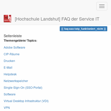
[Hochschule Landshut] FAQ der Service IT
Zuletzt angesehen
totp_funktioniert_nicht
faq:sso:totp_funktioniert_nicht
Seitenleiste
Themengebiete/ Topics:
Adobe Software
CIP-Räume
Drucken
E-Mail
Helpdesk
Netzwerkspeicher
Single-Sign-On (SSO-Portal)
Software
Virtual Desktop Infrastruktur (VDI)
VPN